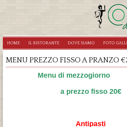
Sa
c
pr
Ristorante
Segrate
HOME
IL RISTORANTE
DOVE SIAMO
FOTO GALL
Osteria
dei
MENU PREZZO FISSO A PRANZO €
Fauni
Menu di mezzogiorno
a prezzo fisso 20€
Antipasti