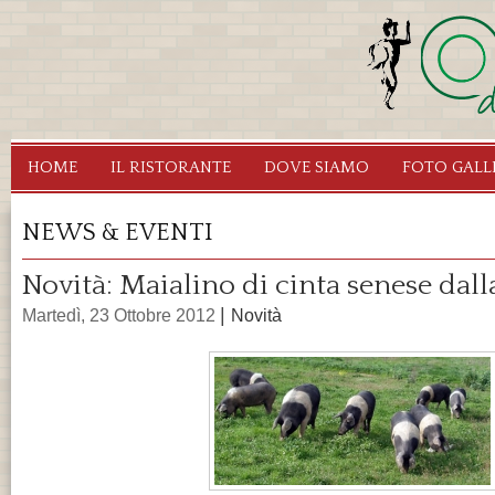
Sa
c
pr
Ristorante
Segrate
HOME
IL RISTORANTE
DOVE SIAMO
FOTO GALL
Osteria
dei
NEWS & EVENTI
Fauni
Novità: Maialino di cinta senese dalla
Pagine
|
Martedì, 23 Ottobre 2012
Novità