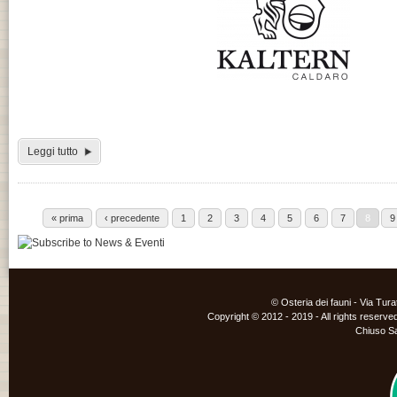
Leggi tutto
« prima
‹ precedente
1
2
3
4
5
6
7
8
9
© Osteria dei fauni - Via Tur
Copyright © 2012 - 2019 - All rights reserved
Chiuso S