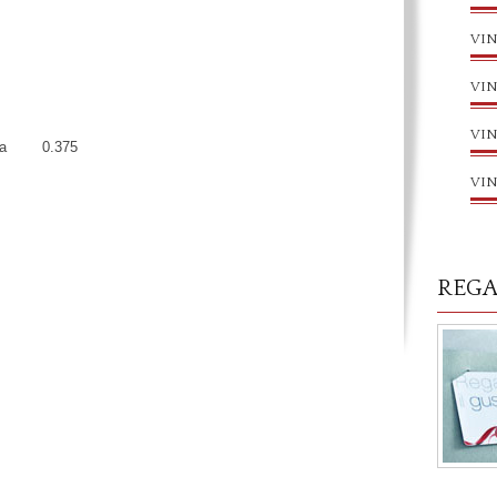
VIN
VIN
VIN
icella 0.375
VIN
REGA