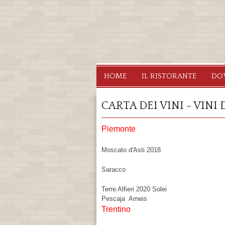
Ristorante
Segrate
HOME
IL RISTORANTE
DO
Osteria
dei
CARTA DEI VINI - VINI
Fauni
Piemonte
Moscato d'Asti 2018
Saracco
Terre Alfieri 2020 Solei
Pescaja Arneis
Trentino