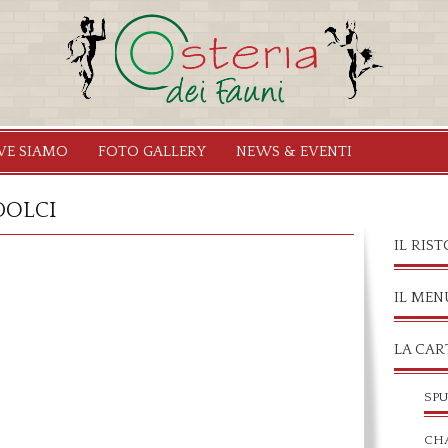
Salta al
contenuto
principale
VE SIAMO
FOTO GALLERY
NEWS & EVENTI
 DOLCI
IL RIS
IL MEN
LA CART
SP
CH