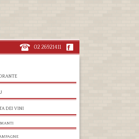
02 26921411
TORANTE
U
A DEI VINI
UMANTI
AMPAGNE